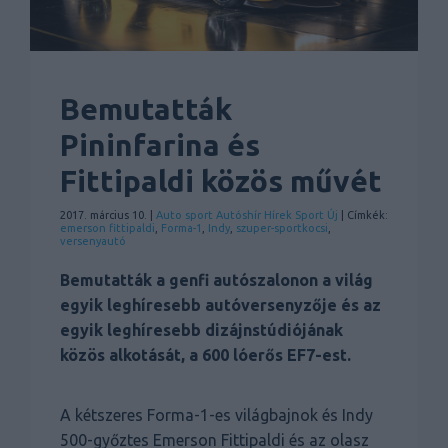
Bemutatták
Pininfarina és
Fittipaldi közös művét
2017. március 10. |
Auto sport
Autóshír
Hírek
Sport
Új
| Címkék:
emerson fittipaldi
,
Forma-1
,
Indy
,
szuper-sportkocsi
,
versenyautó
Bemutatták a genfi autószalonon a világ
egyik leghíresebb autóversenyzője és az
egyik leghíresebb dizájnstúdiójának
közös alkotását, a 600 lóerős EF7-est.
A kétszeres Forma-1-es világbajnok és Indy
500-győztes Emerson Fittipaldi és az olasz