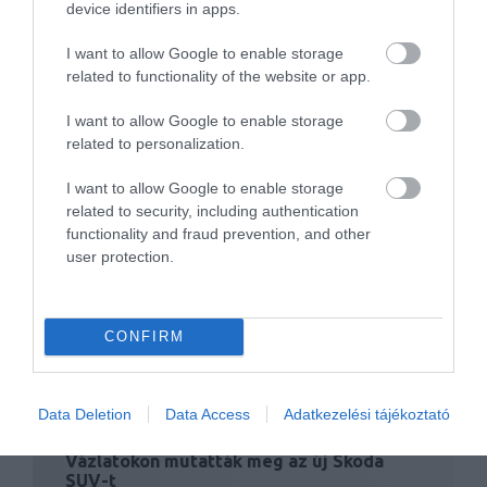
device identifiers in apps.
Négyajtós szuper-sportkocsival ünnepel
az AMG
I want to allow Google to enable storage
related to functionality of the website or app.
I want to allow Google to enable storage
related to personalization.
I want to allow Google to enable storage
related to security, including authentication
functionality and fraud prevention, and other
Magától elkerüli a veszélyt az új XC60-as
user protection.
CONFIRM
Data Deletion
Data Access
Adatkezelési tájékoztató
Vázlatokon mutatták meg az új Skoda
SUV-t