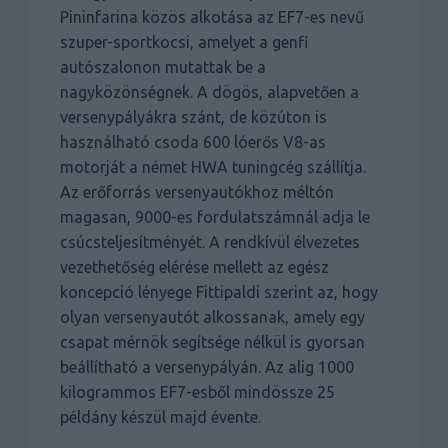
Pininfarina közös alkotása az EF7-es nevű
szuper-sportkocsi, amelyet a genfi
autószalonon mutattak be a
nagyközönségnek. A dögös, alapvetően a
versenypályákra szánt, de közúton is
használható csoda 600 lóerős V8-as
motorját a német HWA tuningcég szállítja.
Az erőforrás versenyautókhoz méltón
magasan, 9000-es fordulatszámnál adja le
csúcsteljesítményét. A rendkívül élvezetes
vezethetőség elérése mellett az egész
koncepció lényege Fittipaldi szerint az, hogy
olyan versenyautót alkossanak, amely egy
csapat mérnök segítsége nélkül is gyorsan
beállítható a versenypályán. Az alig 1000
kilogrammos EF7-esből mindössze 25
példány készül majd évente.