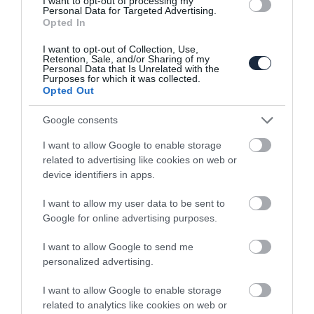
I want to opt-out of processing my
Personal Data for Targeted Advertising.
Hidrogénnel megy a Pininfarina
Opted In
sportkocsija
I want to opt-out of Collection, Use,
Retention, Sale, and/or Sharing of my
Personal Data that Is Unrelated with the
Purposes for which it was collected.
Opted Out
Google consents
I want to allow Google to enable storage
related to advertising like cookies on web or
Leonardo da Vinci-re emlékezik a
device identifiers in apps.
Pininfarina
I want to allow my user data to be sent to
Google for online advertising purposes.
I want to allow Google to send me
personalized advertising.
I want to allow Google to enable storage
related to analytics like cookies on web or