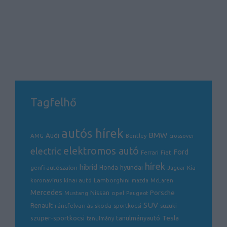
Tagfelhő
autós hírek
BMW
Audi
AMG
Bentley
crossover
electric
elektromos autó
Ford
Ferrari
Fiat
hírek
hibrid
hyundai
genfi autószalon
Honda
Kia
Jaguar
Lamborghini
koronavírus
kínai autó
mazda
McLaren
Mercedes
Porsche
Nissan
opel
Mustang
Peugeot
SUV
Renault
ráncfelvarrás
skoda
sportkocsi
suzuki
Tesla
szuper-sportkocsi
tanulmányautó
tanulmány