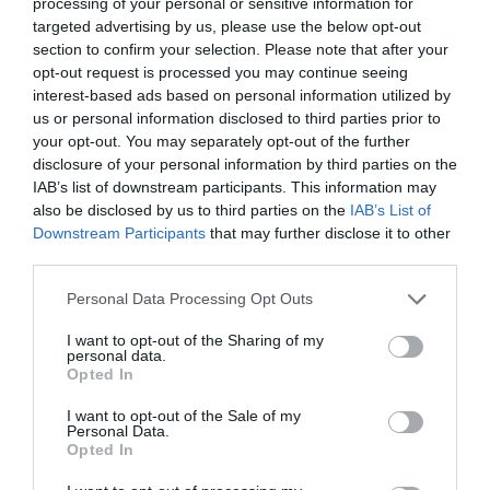
processing of your personal or sensitive information for
targeted advertising by us, please use the below opt-out
section to confirm your selection. Please note that after your
opt-out request is processed you may continue seeing
Sportkocsit épít Fittipaldi
interest-based ads based on personal information utilized by
us or personal information disclosed to third parties prior to
your opt-out. You may separately opt-out of the further
disclosure of your personal information by third parties on the
IAB’s list of downstream participants. This information may
also be disclosed by us to third parties on the
IAB’s List of
Downstream Participants
that may further disclose it to other
third parties.
Please note that this website/app uses one or more Google
Personal Data Processing Opt Outs
Turbinás hibrid a Pininfarinától
services and may gather and store information including but
not limited to your visit or usage behaviour. You may click to
I want to opt-out of the Sharing of my
personal data.
grant or deny consent to Google and its third-party tags to
Opted In
use your data for below specified purposes in below Google
consent section.
I want to opt-out of the Sale of my
Personal Data.
Opted In