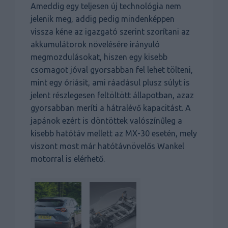
Ameddig egy teljesen új technológia nem
jelenik meg, addig pedig mindenképpen
vissza kéne az igazgató szerint szorítani az
akkumulátorok növelésére irányuló
megmozdulásokat, hiszen egy kisebb
csomagot jóval gyorsabban fel lehet tölteni,
mint egy óriásit, ami ráadásul plusz súlyt is
jelent részlegesen feltöltött állapotban, azaz
gyorsabban meríti a hátralévő kapacitást. A
japánok ezért is döntöttek valószínűleg a
kisebb hatótáv mellett az MX-30 esetén, mely
viszont most már hatótávnövelős Wankel
motorral is elérhető.