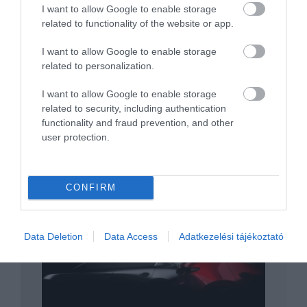
I want to allow Google to enable storage
related to functionality of the website or app.
Összeköltözik a Toyota és a Mazda
I want to allow Google to enable storage
related to personalization.
I want to allow Google to enable storage
related to security, including authentication
functionality and fraud prevention, and other
user protection.
Amerikában lekerül a palettáról a Toyota
CONFIRM
Yaris
Data Deletion
Data Access
Adatkezelési tájékoztató