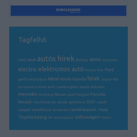
Tagfelhő
autós hírek
BMW
Audi
AMG
Bentley
crossover
electric
elektromos autó
Ford
Ferrari
Fiat
hírek
hibrid
hyundai
genfi autószalon
Honda
Kia
Jaguar
Lamborghini
koronavírus
kínai autó
mazda
McLaren
Mercedes
Porsche
Nissan
opel
Mustang
Peugeot
SUV
Renault
ráncfelvarrás
skoda
sportkocsi
suzuki
Tesla
szuper-sportkocsi
tanulmányautó
tanulmány
Volkswagen
Toyota
tuning
V8
Volvo
versenyautó