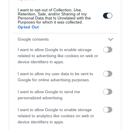
I want to opt-out of Collection, Use,
Retention, Sale, and/or Sharing of my
Personal Data that Is Unrelated with the
Purposes for which it was collected.
Mazda: majd akkor gyártunk több
Opted Out
szedánt, ha nagyobb…
Google consents
I want to allow Google to enable storage
related to advertising like cookies on web or
device identifiers in apps.
I want to allow my user data to be sent to
Google for online advertising purposes.
Feltűnhet a Toyota Yaris a Mazda
I want to allow Google to send me
palettájában is
personalized advertising.
I want to allow Google to enable storage
related to analytics like cookies on web or
device identifiers in apps.