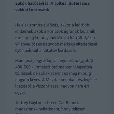
autók hatótávját. A töltés időtartama
sokkal fontosabb.
Ha elektromos autózás, akkor a legtöbb
embernek azok a korlátok ugranak be, amik
most még komoly mértékben hátráltatják a
villanyautózás nagyobb mértékű elterjedését.
Ilyen például a hatótáv kérdése is.
Manapság egy átlag villanyautó nagyjából
400-500 kilométert tud megtenni egyetlen
töltéssel, de sokak szerint ez még mindig
nagyon kevés. A Mazda amerikai részlegének
igazgatója viszont ezzel nagyon nem ért
egyet.
Jeffrey Guyton a Green Car Reports
magazinnak nyilatkozta, hogy teljesen