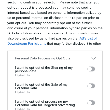
section to confirm your selection. Please note that after your
opt-out request is processed you may continue seeing
interest-based ads based on personal information utilized by
us or personal information disclosed to third parties prior to
your opt-out. You may separately opt-out of the further
disclosure of your personal information by third parties on the
Mégsem készül el a Mazda 3 alapokra
IAB’s list of downstream participants. This information may
épülő TCR versenyautó
also be disclosed by us to third parties on the
IAB’s List of
Downstream Participants
that may further disclose it to other
third parties.
Please note that this website/app uses one or more Google
Personal Data Processing Opt Outs
services and may gather and store information including but
not limited to your visit or usage behaviour. You may click to
I want to opt-out of the Sharing of my
personal data.
grant or deny consent to Google and its third-party tags to
Opted In
use your data for below specified purposes in below Google
A Mazda sem maradhat le
consent section.
I want to opt-out of the Sale of my
Personal Data.
Opted In
I want to opt-out of processing my
Personal Data for Targeted Advertising.
Opted In