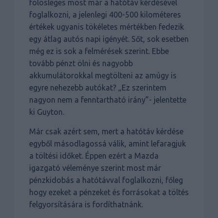
fölösleges most már a hatótáv kérdésével
foglalkozni, a jelenlegi 400-500 kilométeres
értékek ugyanis tökéletes mértékben fedezik
egy átlag autós napi igényét. Sőt, sok esetben
még ez is sok a felmérések szerint. Ebbe
tovább pénzt ölni és nagyobb
akkumulátorokkal megtölteni az amúgy is
egyre nehezebb autókat? „Ez szerintem
nagyon nem a fenntartható irány”- jelentette
ki Guyton.
Már csak azért sem, mert a hatótáv kérdése
egyből másodlagossá válik, amint lefaragjuk
a töltési időket. Éppen ezért a Mazda
igazgató véleménye szerint most már
pénzkidobás a hatótávval foglalkozni, főleg
hogy ezeket a pénzeket és forrásokat a töltés
felgyorsítására is fordíthatnánk.