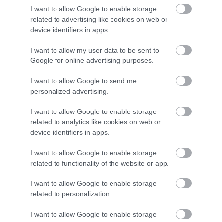
I want to allow Google to enable storage
related to advertising like cookies on web or
device identifiers in apps.
Legutóbbi cikkek
I want to allow my user data to be sent to
Google for online advertising purposes.
Korszerűbb hibrid
I want to allow Google to send me
rendszereket ígér a Toyota
personalized advertising.
2026. augusztus 7.
I want to allow Google to enable storage
related to analytics like cookies on web or
Benzines és villanyhajtással is
érkezik az új 718-as
device identifiers in apps.
2026. augusztus 7.
I want to allow Google to enable storage
related to functionality of the website or app.
Akár 900 lóerő gyári
garanciával, brutális
I want to allow Google to enable storage
kompresszorkittet kaptak a
related to personalization.
V8-as Ramok
2026. augusztus 6.
I want to allow Google to enable storage