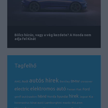
Bölcs húzás, vagy a vég kezdete? A Honda nem
adja fel Kínát
Tagfelhő
autós hírek
BMW
Audi
AMG
Bentley
crossover
electric
elektromos autó
Ford
Ferrari
Fiat
hírek
hibrid
hyundai
genfi autószalon
Honda
Kia
Jaguar
Lamborghini
koronavírus
kínai autó
mazda
McLaren