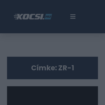
Címke:
ZR-1