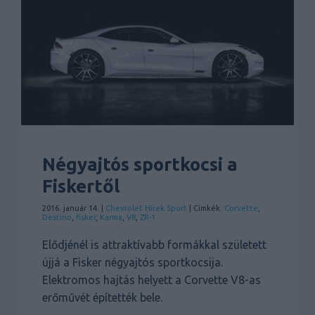
Négyajtós sportkocsi a
Fiskertől
2016. január 14. |
Chevrolet
Hírek
Sport
| Címkék:
Corvette
,
Destino
,
fisker
,
Karma
,
V8
,
ZR-1
Elődjénél is attraktívabb formákkal született
újjá a Fisker négyajtós sportkocsija.
Elektromos hajtás helyett a Corvette V8-as
erőművét építették bele.