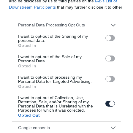
also be disclosed by us to third parties on the
IAB’s List of
szörnyeteg
Downstream Participants
that may further disclose it to other
2015. augusztus 10. |
Autóshír
Hírek
Sport
Új
| Címkék:
autós
third parties.
hírek
,
Chevrolet
,
Corvette
,
Icona
,
szuper-sportkocsi
,
TItatnium
,
V8
,
Volcano
,
ZR-1
Please note that this website/app uses one or more Google
Personal Data Processing Opt Outs
services and may gather and store information including but
Azt már többször is láthattuk az elmúlt
not limited to your visit or usage behaviour. You may click to
I want to opt-out of the Sharing of my
hetekben, hogy a kínaiak remek másolók.
personal data.
grant or deny consent to Google and its third-party tags to
Opted In
Most azonban valami eredetivel rukkoltak
use your data for below specified purposes in below Google
elő.
consent section.
I want to opt-out of the Sale of my
Personal Data.
Opted In
Tovább
I want to opt-out of processing my
Personal Data for Targeted Advertising.
Opted In
I want to opt-out of Collection, Use,
Retention, Sale, and/or Sharing of my
Personal Data that Is Unrelated with the
Purposes for which it was collected.
Opted Out
Google consents