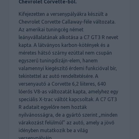
Chevrolet Corvette-ből.
Kifejezetten a versenypályákra készült a
Chevrolet Corvette Callaway-féle változata.
Az amerikai tuningcég német
leányvállalatának alkotása a C7 GT3 R nevet
kapta. A látványos karbon-kötények és a
méretes hátsó szárny ezúttal nem csupán
egyszerű tuningdizájn-elem, hanem
valamennyi kiegészítő érdemi funkcióval bír,
tekintettel az autó rendeltetésére. A
versenyautó a Corvette 6,2 liiteres, 640
lóerős V8-as változatát kapta, amelyhez egy
speciális X-trac váltót kapcsoltak. A C7 GT3
R adatait egyelőre nem hozták
nyilvánosságra, de a gyártó szerint „minden
várakozást felülmúl” az autó, amely a jövő
idényben mutatkozik be a világ
versenypályáin.