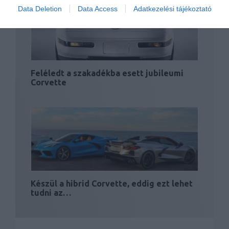
Data Deletion
Data Access
Adatkezelési tájékoztató
Feléledt a szakadékba esett jubileumi
Corvette
Készül a hibrid Corvette, eddig ezt lehet
tudni az…