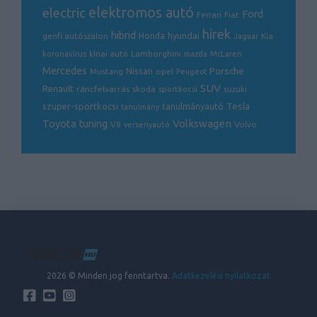
electric
elektromos autó
Ford
Ferrari
Fiat
hírek
hibrid
hyundai
genfi autószalon
Honda
Kia
Jaguar
Lamborghini
koronavírus
kínai autó
mazda
McLaren
Mercedes
Porsche
Nissan
opel
Mustang
Peugeot
SUV
Renault
ráncfelvarrás
skoda
sportkocsi
suzuki
Tesla
szuper-sportkocsi
tanulmányautó
tanulmány
Volkswagen
Toyota
tuning
V8
Volvo
versenyautó
2026 © Minden jog fenntartva.
Adatkezelési nyilatkozat