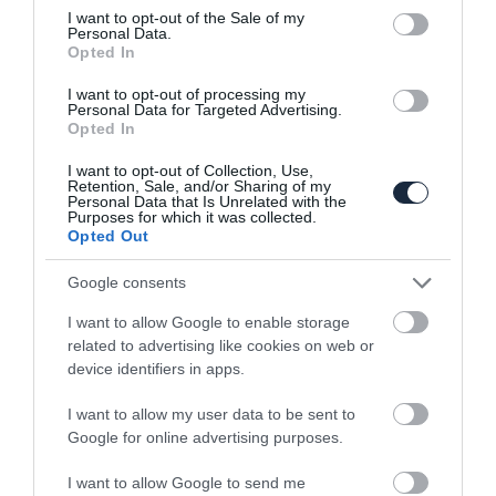
consent section.
I want to opt-out of the Sale of my
Personal Data.
Elkészült a Corvette kombiváltozata
Opted In
I want to opt-out of processing my
Personal Data for Targeted Advertising.
Opted In
I want to opt-out of Collection, Use,
Retention, Sale, and/or Sharing of my
Personal Data that Is Unrelated with the
Purposes for which it was collected.
Opted Out
Középmotoros Corvette
Google consents
I want to allow Google to enable storage
related to advertising like cookies on web or
device identifiers in apps.
I want to allow my user data to be sent to
Google for online advertising purposes.
Ismét elérhetővé tette a nagyobb hátsó
I want to allow Google to send me
szárnyat a GM…