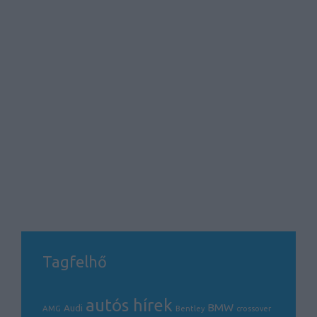
Tagfelhő
autós hírek
BMW
Audi
AMG
Bentley
crossover