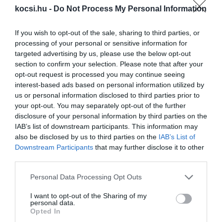
kocsi.hu -
Do Not Process My Personal Information
Tesztelik a vadonatúj Corvette-et
If you wish to opt-out of the sale, sharing to third parties, or
processing of your personal or sensitive information for
targeted advertising by us, please use the below opt-out
section to confirm your selection. Please note that after your
opt-out request is processed you may continue seeing
interest-based ads based on personal information utilized by
us or personal information disclosed to third parties prior to
your opt-out. You may separately opt-out of the further
disclosure of your personal information by third parties on the
IAB’s list of downstream participants. This information may
Ismét egy Corvette vezeti majd fel az
also be disclosed by us to third parties on the
IAB’s List of
Indy 500 mezőnyét
Downstream Participants
that may further disclose it to other
third parties.
Please note that this website/app uses one or more Google
Personal Data Processing Opt Outs
services and may gather and store information including but
not limited to your visit or usage behaviour. You may click to
I want to opt-out of the Sharing of my
personal data.
grant or deny consent to Google and its third-party tags to
Opted In
use your data for below specified purposes in below Google