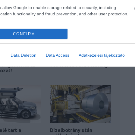
o allow Google to enable storage related to security, including
cation functionality and fraud prevention, and other user protection.
CONFIRM
Data Deletion
Data Access
Adatkezelési tájékoztató
avigator: itt az
900 lóerős Ford Mustang
tozat!
elé tart a
Dízelbotrány után