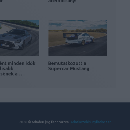
or
acélbotrány!
ént minden idők
Bemutatkozott a
lisabb
Supercar Mustang
sének a…
2026 © Minden jog fenntartva.
Adatkezelési nyilatkozat