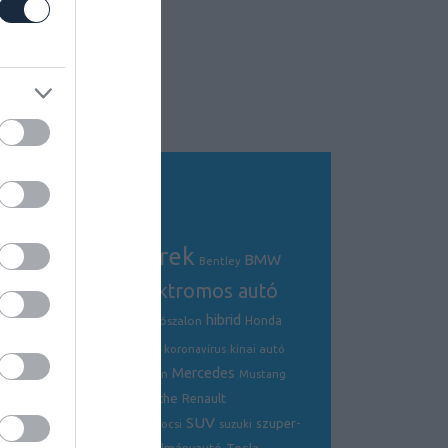
Tagfelhő
autós hírek
BMW
Audi
AMG
Bentley
electric
elektromos autó
crossover
hibrid
Ford
Ferrari
Fiat
genfi autószalon
Honda
hírek
hyundai
Kia
Jaguar
koronavírus
kínai autó
Mercedes
Lamborghini
mazda
McLaren
Mustang
Porsche
Nissan
Renault
opel
Peugeot
SUV
szuper-
ráncfelvarrás
skoda
sportkocsi
suzuki