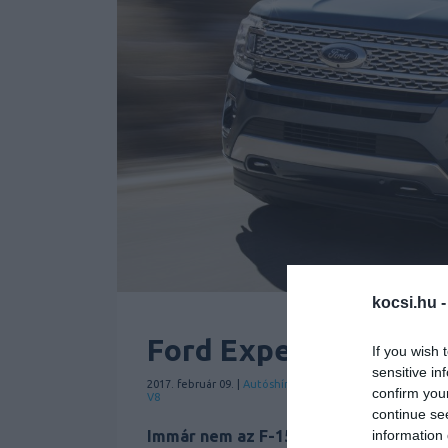
kocsi.hu 
Ford Expedition – a
If you wish 
sensitive in
2017. február 09. |
Autóshír
Ford
Hírek
Személyauto
Új
| C
confirm you
V8
continue se
information 
Immár nem az F-150-es az egyetlen alu