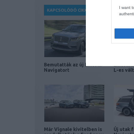
I want t
KAPCSOLÓDÓ CIKKEK
authenti
Bemutatták az új Lincoln
Lincoln N
Navigatort
L-es vál
Már Vignale kivitelben is
Új utak f