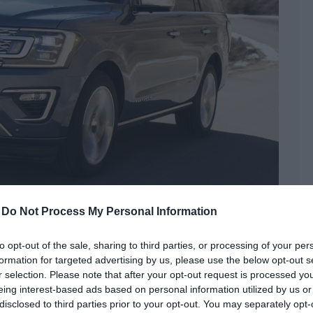
-
Do Not Process My Personal Information
lumínium csoda
to opt-out of the sale, sharing to third parties, or processing of your per
formation for targeted advertising by us, please use the below opt-out s
ímkék:
alumínium
,
EcoBoost
,
Expedition
,
F-150
,
lincoln
,
Navigator
,
SUV
,
r selection. Please note that after your opt-out request is processed y
eing interest-based ads based on personal information utilized by us or
disclosed to third parties prior to your opt-out. You may separately opt-
mínium karosszériás csoda a Ford kínálatában: