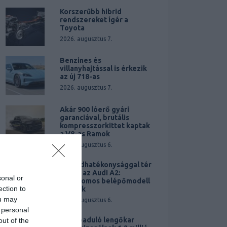
Korszerűbb hibrid
rendszereket ígér a
Toyota
2026. augusztus 7.
Benzines és
villanyhajtással is érkezik
az új 718-as
2026. augusztus 7.
Akár 900 lóerő gyári
garanciával, brutális
kompresszorkittet kaptak
a V8-as Ramok
2026. augusztus 6.
Rekordhatékonysággal tér
vissza az Audi A2:
sonal or
Elektromos belépőmodell
ection to
érkezik
ou may
2026. augusztus 6.
 personal
Elszabaduló lengőkar
out of the