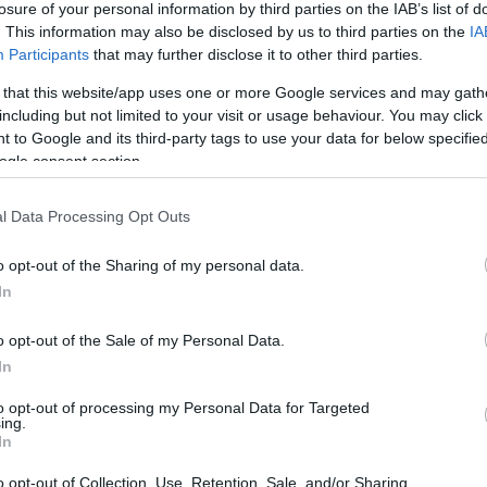
losure of your personal information by third parties on the IAB’s list of
 testtel készül.
. This information may also be disclosed by us to third parties on the
IA
Participants
that may further disclose it to other third parties.
z alumínium elemekből álló karosszéria. De a
 that this website/app uses one or more Google services and may gath
tvédelmi előnyök) mind inkább arrafelé terelik a
including but not limited to your visit or usage behaviour. You may click 
felhasználják ezt a technológiát. A Ford is ezt az
 to Google and its third-party tags to use your data for below specifi
esetében. Az F-150-es platformjára épülő SUV 130
ogle consent section.
ár még így is 2,4 tonnát nyom, amivel még mindig a
sak ringbe. A divatos formavilágba csomagolt
l Data Processing Opt Outs
orral is közeli rokonságban áll) tele van zsúfolva
o opt-out of the Sharing of my personal data.
áktól kezdve egészen a wireless telefontöltőig. A
In
egfelelően kifejlesztett modell alapmotorja a 3,5
ízsebességes automataváltó csatlakozik, de
o opt-out of the Sale of my Personal Data.
In
to opt-out of processing my Personal Data for Targeted
ing.
In
o opt-out of Collection, Use, Retention, Sale, and/or Sharing