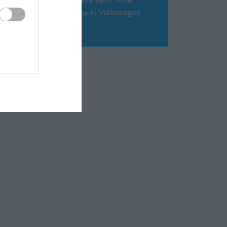
Tesla
sportkocsi
tanulmányautó
tanulmány
Volkswagen
Toyota
tuning
V8
versenyautó
Volvo