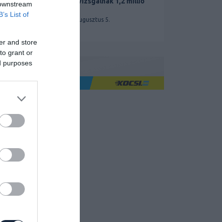
miatt vizsgálnak 1,2 millió
 downstream
Teslát
B’s List of
2026. augusztus 5.
er and store
to grant or
ed purposes
Ha jó élményre utazol