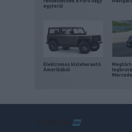
rendelhetőek a Ford nagy
Navigat
egyterűi
Elektromos kisteherautó
Megtört
Amerikából
legbrutá
Mercede