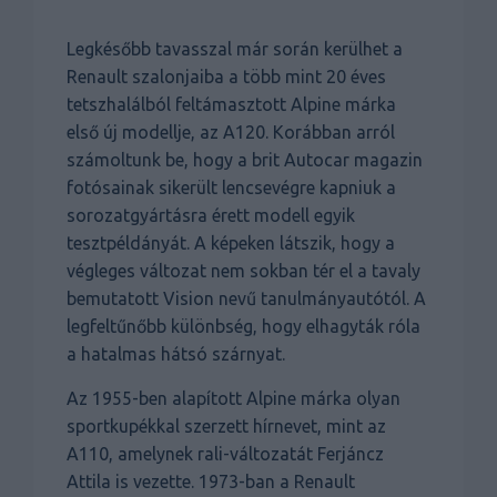
Legkésőbb tavasszal már során kerülhet a
Renault szalonjaiba a több mint 20 éves
tetszhalálból feltámasztott Alpine márka
első új modellje, az A120. Korábban arról
számoltunk be, hogy a brit Autocar magazin
fotósainak sikerült lencsevégre kapniuk a
sorozatgyártásra érett modell egyik
tesztpéldányát. A képeken látszik, hogy a
végleges változat nem sokban tér el a tavaly
bemutatott Vision nevű tanulmányautótól. A
legfeltűnőbb különbség, hogy elhagyták róla
a hatalmas hátsó szárnyat.
Az 1955-ben alapított Alpine márka olyan
sportkupékkal szerzett hírnevet, mint az
A110, amelynek rali-változatát Ferjáncz
Attila is vezette. 1973-ban a Renault