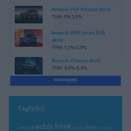
Renault PCP Vitesse akció
THM: FIX 3,9%
Renault RNH Smart EUR
akció
THM: 1,3%-2,9%
Renault Vitesse akció
THM: 4,0%-6,4%
Renault RNH Basic akció
THM: 5,9% - 30,2%
Tagfelhő
autós hírek
BMW
Audi
AMG
Bentley
crossover