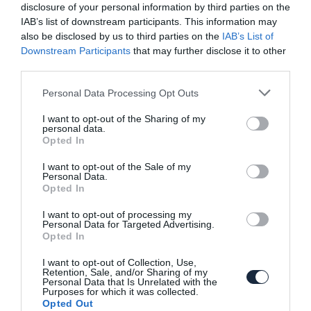
disclosure of your personal information by third parties on the
IAB’s list of downstream participants. This information may
also be disclosed by us to third parties on the
IAB’s List of
Downstream Participants
that may further disclose it to other
third parties.
Please note that this website/app uses one or more Google
Personal Data Processing Opt Outs
Tesztelik az új Alpine-t
services and may gather and store information including but
not limited to your visit or usage behaviour. You may click to
I want to opt-out of the Sharing of my
personal data.
grant or deny consent to Google and its third-party tags to
Opted In
use your data for below specified purposes in below Google
consent section.
I want to opt-out of the Sale of my
Personal Data.
Opted In
I want to opt-out of processing my
Personal Data for Targeted Advertising.
Opted In
SUV-ot is kínál majd az Alpine
I want to opt-out of Collection, Use,
Retention, Sale, and/or Sharing of my
Personal Data that Is Unrelated with the
Purposes for which it was collected.
Opted Out