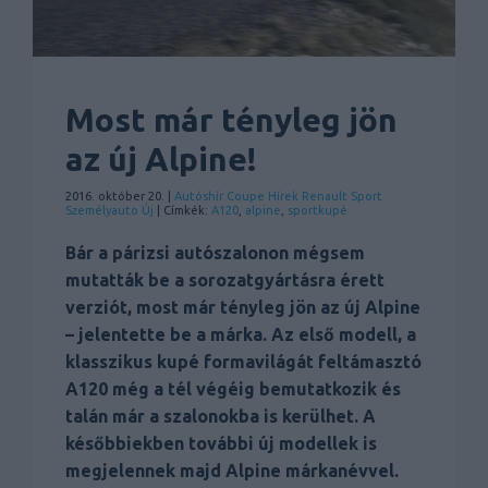
Most már tényleg jön
az új Alpine!
2016. október 20. |
Autóshír
Coupe
Hírek
Renault
Sport
Személyauto
Új
| Címkék:
A120
,
alpine
,
sportkupé
Bár a párizsi autószalonon mégsem
mutatták be a sorozatgyártásra érett
verziót, most már tényleg jön az új Alpine
– jelentette be a márka. Az első modell, a
klasszikus kupé formavilágát feltámasztó
A120 még a tél végéig bemutatkozik és
talán már a szalonokba is kerülhet. A
későbbiekben további új modellek is
megjelennek majd Alpine márkanévvel.