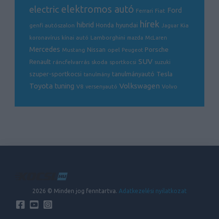
electric
elektromos autó
Ford
Ferrari
Fiat
hírek
hibrid
hyundai
genfi autószalon
Honda
Kia
Jaguar
Lamborghini
koronavírus
kínai autó
mazda
McLaren
Mercedes
Porsche
Nissan
opel
Mustang
Peugeot
SUV
Renault
ráncfelvarrás
skoda
sportkocsi
suzuki
Tesla
szuper-sportkocsi
tanulmányautó
tanulmány
Volkswagen
Toyota
tuning
V8
Volvo
versenyautó
2026 © Minden jog fenntartva.
Adatkezelési nyilatkozat