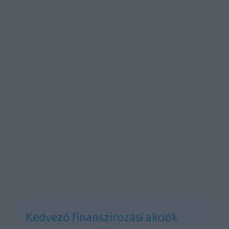
Kedvező finanszírozási akciók