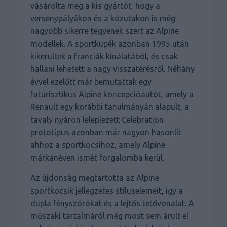
vásárolta meg a kis gyártót, hogy a
versenypályákon és a közutakon is még
nagyobb sikerre tegyenek szert az Alpine
modellek. A sportkupék azonban 1995 után
kikerültek a franciák kínálatából, és csak
hallani lehetett a nagy visszatérésről. Néhány
évvel ezelőtt már bemutattak egy
futurisztikus Alpine koncepcióautót, amely a
Renault egy korábbi tanulmányán alapult, a
tavaly nyáron leleplezett Celebration
prototípus azonban már nagyon hasonlít
ahhoz a sportkocsihoz, amely Alpine
márkanéven ismét forgalomba kerül.
Az újdonság megtartotta az Alpine
sportkocsik jellegzetes stíluselemeit, így a
dupla fényszórókat és a lejtős tetővonalat. A
műszaki tartalmáról még most sem árult el