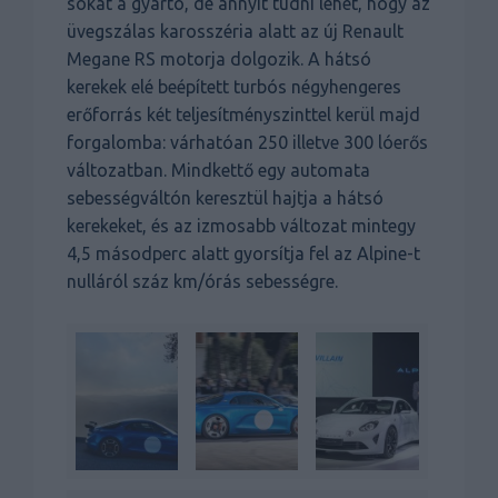
sokat a gyártó, de annyit tudni lehet, hogy az
üvegszálas karosszéria alatt az új Renault
Megane RS motorja dolgozik. A hátsó
kerekek elé beépített turbós négyhengeres
erőforrás két teljesítményszinttel kerül majd
forgalomba: várhatóan 250 illetve 300 lóerős
változatban. Mindkettő egy automata
sebességváltón keresztül hajtja a hátsó
kerekeket, és az izmosabb változat mintegy
4,5 másodperc alatt gyorsítja fel az Alpine-t
nulláról száz km/órás sebességre.