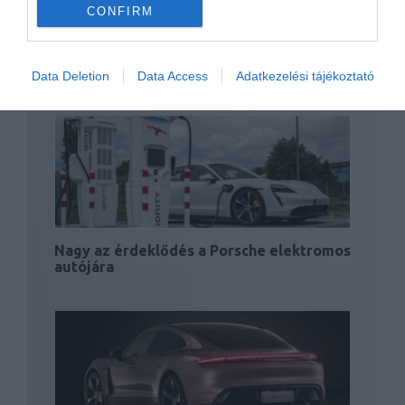
CONFIRM
Megkezdődött az elektromos Porsche
bemutató turnéja
Data Deletion
Data Access
Adatkezelési tájékoztató
Nagy az érdeklődés a Porsche elektromos
autójára