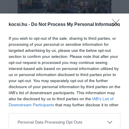
kocsi.hu -
Do Not Process My Personal Information
Bemutatkozott a Porsche Taycan
If you wish to opt-out of the sale, sharing to third parties, or
processing of your personal or sensitive information for
targeted advertising by us, please use the below opt-out
section to confirm your selection. Please note that after your
opt-out request is processed you may continue seeing
interest-based ads based on personal information utilized by
us or personal information disclosed to third parties prior to
your opt-out. You may separately opt-out of the further
disclosure of your personal information by third parties on the
IAB’s list of downstream participants. This information may
Négy nagyméretű kijelzőt is kap a
Porsche Taycan
also be disclosed by us to third parties on the
IAB’s List of
Downstream Participants
that may further disclose it to other
third parties.
Please note that this website/app uses one or more Google
Personal Data Processing Opt Outs
services and may gather and store information including but