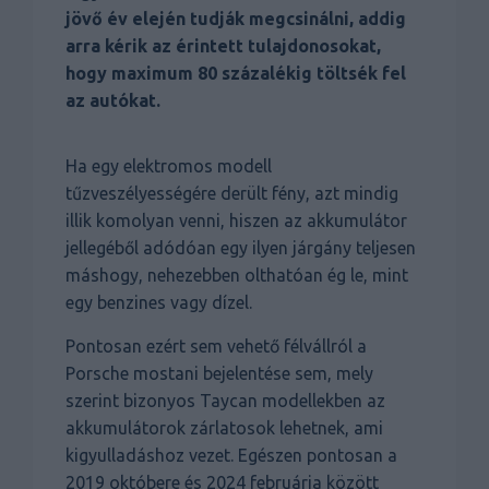
jövő év elején tudják megcsinálni, addig
arra kérik az érintett tulajdonosokat,
hogy maximum 80 százalékig töltsék fel
az autókat.
Ha egy elektromos modell
tűzveszélyességére derült fény, azt mindig
illik komolyan venni, hiszen az akkumulátor
jellegéből adódóan egy ilyen járgány teljesen
máshogy, nehezebben olthatóan ég le, mint
egy benzines vagy dízel.
Pontosan ezért sem vehető félvállról a
Porsche mostani bejelentése sem, mely
szerint bizonyos Taycan modellekben az
akkumulátorok zárlatosok lehetnek, ami
kigyulladáshoz vezet. Egészen pontosan a
2019 októbere és 2024 februárja között