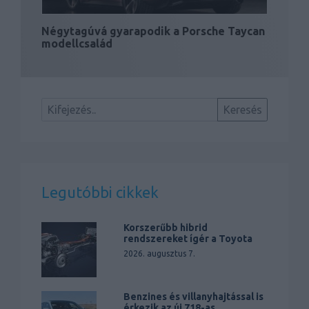
Négytagúvá gyarapodik a Porsche Taycan
modellcsalád
Legutóbbi cikkek
Korszerűbb hibrid
rendszereket ígér a Toyota
2026. augusztus 7.
Benzines és villanyhajtással is
érkezik az új 718-as