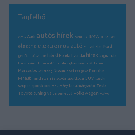
Tagfelhő
autós hírek
BMW
Audi
AMG
Bentley
crossover
electric
elektromos autó
Ford
Ferrari
Fiat
hírek
hibrid
hyundai
genfi autószalon
Honda
Kia
Jaguar
Lamborghini
koronavírus
kínai autó
mazda
McLaren
Mercedes
Porsche
Nissan
opel
Mustang
Peugeot
SUV
Renault
ráncfelvarrás
skoda
sportkocsi
suzuki
Tesla
szuper-sportkocsi
tanulmányautó
tanulmány
Volkswagen
Toyota
tuning
V8
Volvo
versenyautó