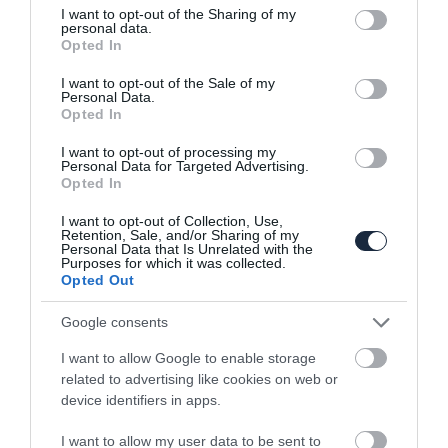
not limited to your visit or usage behaviour. You may click to
I want to opt-out of the Sharing of my
personal data.
grant or deny consent to Google and its third-party tags to
Opted In
use your data for below specified purposes in below Google
consent section.
I want to opt-out of the Sale of my
Majdnem rekordot döntött tavaly a
Personal Data.
Porsche
Opted In
I want to opt-out of processing my
Personal Data for Targeted Advertising.
Opted In
I want to opt-out of Collection, Use,
Retention, Sale, and/or Sharing of my
Personal Data that Is Unrelated with the
Purposes for which it was collected.
Opted Out
Jön a hátsókerekes és visszafogottabb
Google consents
árazású Porsche Taycan
I want to allow Google to enable storage
related to advertising like cookies on web or
device identifiers in apps.
I want to allow my user data to be sent to