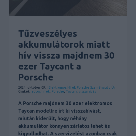
Tűzveszélyes
akkumulátorok miatt
hív vissza majdnem 30
ezer Taycant a
Porsche
2024. október 09. |
Elektromos
Hírek
Porsche
Személyauto
Új
|
Címkék:
autós hírek
,
Porsche
,
Taycan
,
visszahívás
A Porsche majdnem 30 ezer elektromos
Taycan modellre írt ki visszahívást,
miután kiderült, hogy néhány
akkumulátor könnyen zárlatos lehet és
kigyulladhat. A szervizelést azonban csak