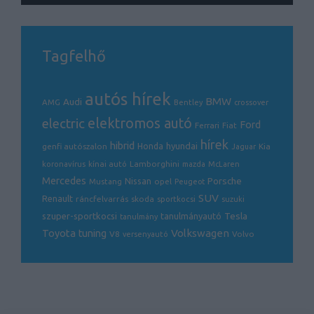
Tagfelhő
autós hírek
BMW
Audi
AMG
Bentley
crossover
electric
elektromos autó
Ford
Ferrari
Fiat
hírek
hibrid
hyundai
genfi autószalon
Honda
Kia
Jaguar
Lamborghini
koronavírus
kínai autó
mazda
McLaren
Mercedes
Porsche
Nissan
opel
Mustang
Peugeot
SUV
Renault
ráncfelvarrás
skoda
sportkocsi
suzuki
Tesla
szuper-sportkocsi
tanulmányautó
tanulmány
Volkswagen
Toyota
tuning
V8
Volvo
versenyautó