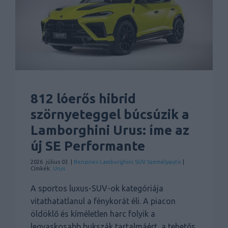
812 lóerős hibrid
szörnyeteggel búcsúzik a
Lamborghini Urus: íme az
új SE Performante
2026. július 03. |
Benzines
Lamborghini
SUV
Személyauto
|
Címkék:
Urus
A sportos luxus-SUV-ok kategóriája
vitathatatlanul a fénykorát éli. A piacon
öldöklő és kíméletlen harc folyik a
legvaskosabb bukszák tartalmáért, a tehetős