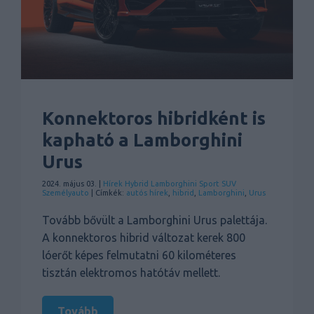
Konnektoros hibridként is
kapható a Lamborghini
Urus
2024. május 03. |
Hírek
Hybrid
Lamborghini
Sport
SUV
Személyauto
| Címkék:
autós hírek
,
hibrid
,
Lamborghini
,
Urus
Tovább bővült a Lamborghini Urus palettája.
A konnektoros hibrid változat kerek 800
lóerőt képes felmutatni 60 kilométeres
tisztán elektromos hatótáv mellett.
Tovább