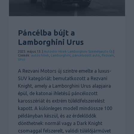
Páncélba bújt a
Lamborghini Urus
2025. május 13. |
Autóshír
Hírek
Lamborghini
Személyauto
Új
|
Címkék:
autós hírek
,
Lamborghini
,
páncélozott autó
,
Rezvani
,
Urus
A Rezvani Motors új szintre emelte a luxus-
SUV kategóriát: bemutatkozott a Rezvani
Knight, amely a Lamborghini Urus alapjaira
épül, de katonai ihletésű páncélozott
karosszériát és extrém túlélőfelszerelést
kapott. A különleges modell mindössze 100
példányban készül, és az érdeklődők
dönthetnek: normál vagy a Dark Knight
csomaggal felszerelt, valódi túlélőjárművet