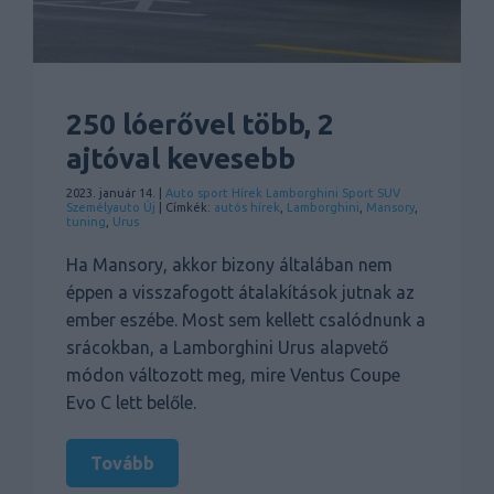
250 lóerővel több, 2
ajtóval kevesebb
2023. január 14. |
Auto sport
Hírek
Lamborghini
Sport
SUV
Személyauto
Új
| Címkék:
autós hírek
,
Lamborghini
,
Mansory
,
tuning
,
Urus
Ha Mansory, akkor bizony általában nem
éppen a visszafogott átalakítások jutnak az
ember eszébe. Most sem kellett csalódnunk a
srácokban, a Lamborghini Urus alapvető
módon változott meg, mire Ventus Coupe
Evo C lett belőle.
Tovább