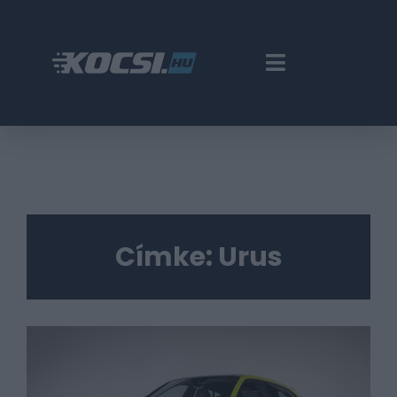
Címke:
Urus