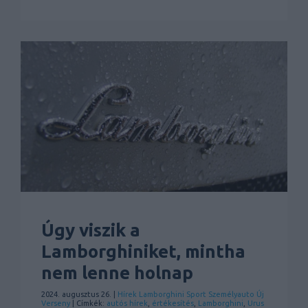
Úgy viszik a
Lamborghiniket, mintha
nem lenne holnap
2024. augusztus 26. |
Hírek
Lamborghini
Sport
Személyauto
Új
Verseny
| Címkék:
autós hírek
,
értékesítés
,
Lamborghini
,
Urus