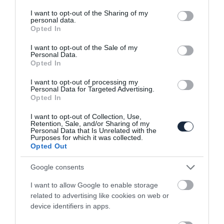
rendőrség flottájában
services and may gather and store information including but
not limited to your visit or usage behaviour. You may click to
I want to opt-out of the Sharing of my
personal data.
2024. január 18. |
Hírek
Lamborghini
Sport
SUV
Személyauto
|
grant or deny consent to Google and its third-party tags to
Címkék:
autós hírek
,
Dubaj
,
Lamborghini
,
rendőrség
,
Urus
Opted In
use your data for below specified purposes in below Google
consent section.
Ha Dubaj, akkor sokaknak a mérhetetlen
I want to opt-out of the Sale of my
Personal Data.
gazdagság, a felhőkarcolók látványa és a
Opted In
szupersportkocsik hada ugrik be. Persze, ott
I want to opt-out of processing my
sem minden arany, ami fénylik, de a helyi
Personal Data for Targeted Advertising.
rendőrség azért ad a látványnak, most
Opted In
például egy 666 lóerős Lamborghini Urus
I want to opt-out of Collection, Use,
járőrautóval.
Retention, Sale, and/or Sharing of my
Personal Data that Is Unrelated with the
Purposes for which it was collected.
Opted Out
Tovább
Google consents
I want to allow Google to enable storage
related to advertising like cookies on web or
device identifiers in apps.