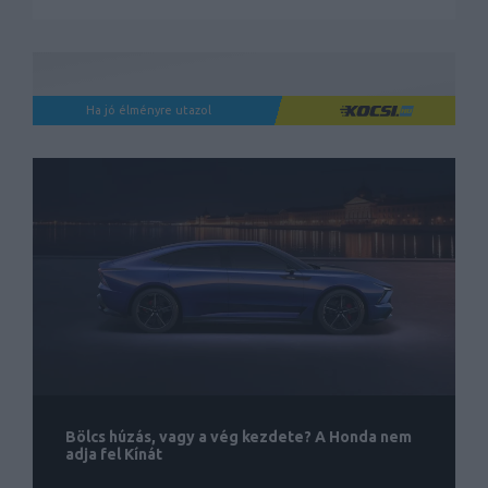
Ha jó élményre utazol
Bölcs húzás, vagy a vég kezdete? A Honda nem
adja fel Kínát