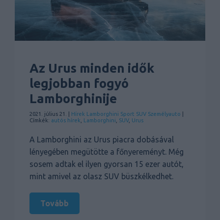
Az Urus minden idők
legjobban fogyó
Lamborghinije
2021. július 21. |
Hírek
Lamborghini
Sport
SUV
Személyauto
|
Címkék:
autós hírek
,
Lamborghini
,
SUV
,
Urus
A Lamborghini az Urus piacra dobásával
lényegében megütötte a főnyereményt. Még
sosem adtak el ilyen gyorsan 15 ezer autót,
mint amivel az olasz SUV büszkélkedhet.
Tovább