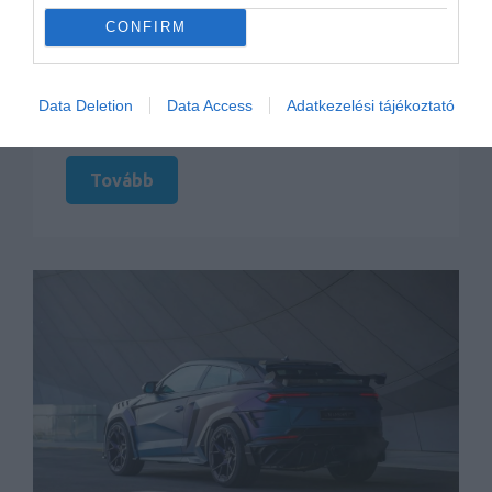
márka villanyosítási terveiről. Innentől egyre
CONFIRM
mélyebbre úsznak az olaszok az elektronok
tengerében, azaz a hibrid Aventador/Huracán
után már jönnek is a teljesen elektromos
Data Deletion
Data Access
Adatkezelési tájékoztató
modellek.
Tovább