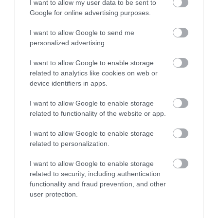
I want to allow my user data to be sent to
Google for online advertising purposes.
I want to allow Google to send me
personalized advertising.
I want to allow Google to enable storage
related to analytics like cookies on web or
device identifiers in apps.
I want to allow Google to enable storage
related to functionality of the website or app.
A Lamborghini Urus
I want to allow Google to enable storage
related to personalization.
utódja már teljesen
elektromos lesz
I want to allow Google to enable storage
related to security, including authentication
2023. március 14. |
Autóshír
Elektromos
Hírek
Lamborghini
SUV
functionality and fraud prevention, and other
Személyauto
| Címkék:
autós hírek
,
electric
,
elektromos autó
,
Lamborghini
,
Urus
user protection.
A Lamborghini vezérigazgatója beszélt a