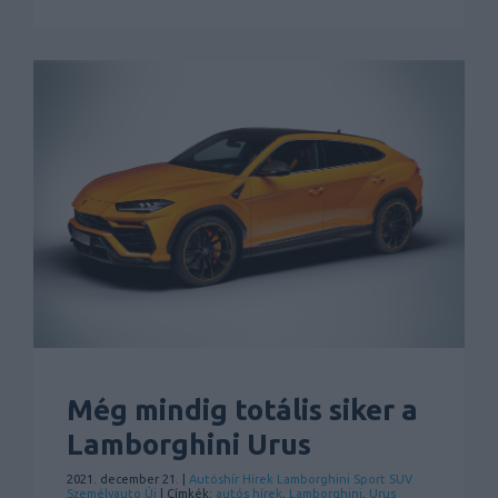
Még mindig totális siker a
Lamborghini Urus
2021. december 21. |
Autóshír
Hírek
Lamborghini
Sport
SUV
Személyauto
Új
| Címkék:
autós hírek
,
Lamborghini
,
Urus